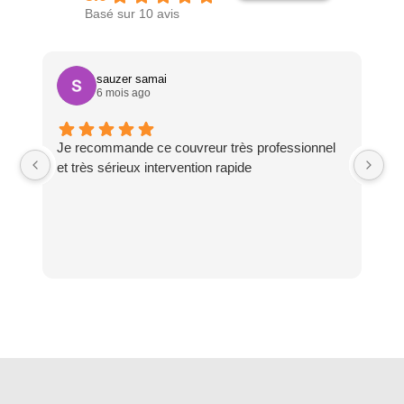
Basé sur 10 avis
sauzer samai
6 mois ago
Je recommande ce couvreur très professionnel
Tr
et très sérieux intervention rapide
Je
et