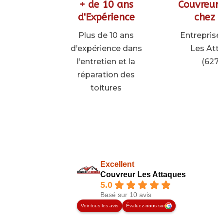
+ de 10 ans
Couvreur
d'Expérience
chez
Plus de 10 ans
Entrepris
d’expérience dans
Les At
l’entretien et la
(62
réparation des
toitures
Excellent
Couvreur Les Attaques
5.0
Basé sur 10 avis
Voir tous les avis
Évaluez-nous sur