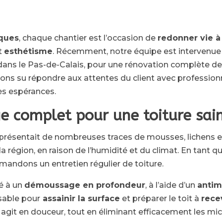
aques
, chaque chantier est l’occasion de
redonner vie à
t
esthétisme
. Récemment, notre équipe est intervenue
 dans le Pas-de-Calais, pour une rénovation complète de 
ons su répondre aux attentes du client avec professionna
ses espérances.
 complet pour une toiture sai
re présentait de nombreuses traces de mousses, lichens e
a région, en raison de l’humidité et du climat. En tant 
andons un entretien régulier de toiture.
é à un
démoussage en profondeur
, à l’aide d’un
antim
sable pour
assainir la surface
et préparer le toit à
rece
sé agit en douceur, tout en éliminant efficacement les m