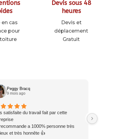
entions
Devis sous 48
ides
heures
en cas
Devis et
nce pour
déplacement
toiture
Gratuit
Peggy Bracq
Sinai Sauzer
9 mois ago
9 mois ago
s satisfaite du travail fait par cette
très satisfaite de ce
reprise
du client travaille 
recommande a 1000% personne très
ieux et très honnête 👍