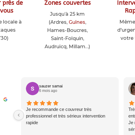
 près de
Zones couvertes
Interv
 vous
Rap
Jusqu’à 25 km
e locale à
Même 
(Ardres,
Guînes
,
taques
d'urge
Hames-Boucres,
730)
votre 
Saint-Folquin,
Audruicq, Millam…)
sauzer samai
6 mois ago
Je recommande ce couvreur très
Trè
professionnel et très sérieux intervention
ent
rapide
Je 
sér