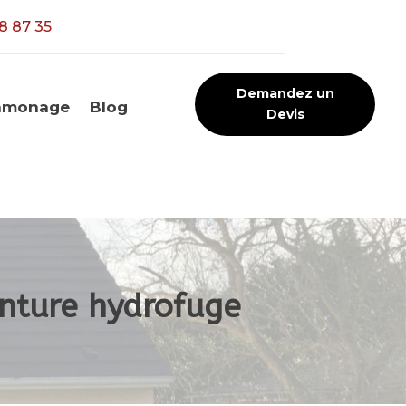
8 87 35
Demandez un
amonage
Blog
Devis
inture hydrofuge