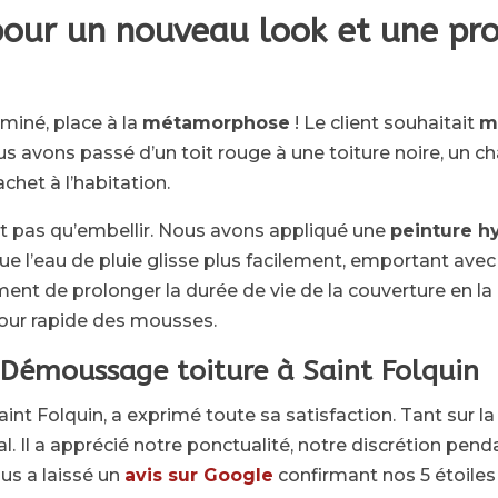
pour un nouveau look et une pro
rminé, place à la
métamorphose
! Le client souhaitait
m
nous avons passé d’un toit rouge à une toiture noire, un
achet à l’habitation.
it pas qu’embellir. Nous avons appliqué une
peinture h
que l’eau de pluie glisse plus facilement, emportant avec e
nt de prolonger la durée de vie de la couverture en la
retour rapide des mousses.
u Démoussage toiture à Saint Folquin
aint Folquin, a exprimé toute sa satisfaction. Tant sur la 
al. Il a apprécié notre ponctualité, notre discrétion pend
ous a laissé un
avis sur Google
confirmant nos 5 étoiles