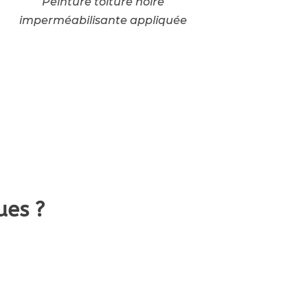
Peinture toiture noire
imperméabilisante appliquée
ues ?