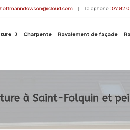
hoffmanndowson@icloud.com
| Téléphone :
07 82 0
iture
Charpente
Ravalement de façade
R
ure à Saint-Folquin et pe