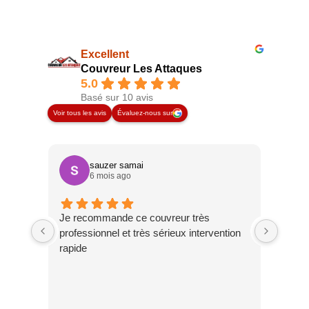
Excellent
Couvreur Les Attaques
5.0
Basé sur 10 avis
Voir tous les avis
Évaluez-nous sur
sauzer samai
6 mois ago
Je recommande ce couvreur très
Très s
professionnel et très sérieux intervention
entre
rapide
Je re
série