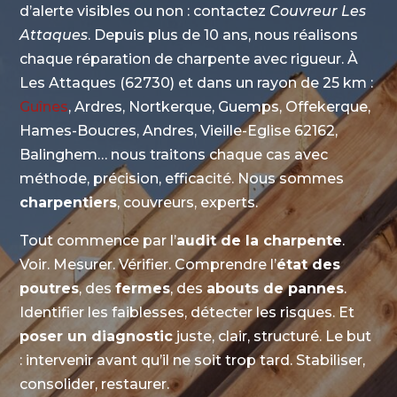
d’alerte visibles ou non : contactez
Couvreur Les
Attaques
. Depuis plus de 10 ans, nous réalisons
chaque réparation de charpente avec rigueur. À
Les Attaques (62730) et dans un rayon de 25 km :
Guînes
, Ardres, Nortkerque, Guemps, Offekerque,
Hames-Boucres, Andres, Vieille-Eglise 62162,
Balinghem… nous traitons chaque cas avec
méthode, précision, efficacité. Nous sommes
charpentiers
, couvreurs, experts.
Tout commence par l’
audit de la charpente
.
Voir. Mesurer. Vérifier. Comprendre l’
état des
poutres
, des
fermes
, des
abouts de pannes
.
Identifier les faiblesses, détecter les risques. Et
poser un diagnostic
juste, clair, structuré. Le but
: intervenir avant qu’il ne soit trop tard. Stabiliser,
consolider, restaurer.