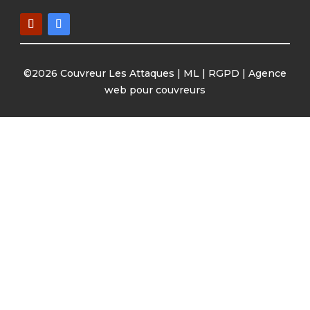
©2026 Couvreur Les Attaques |
ML
|
RGPD
|
Agence
web pour couvreurs
07 82 08 87 35